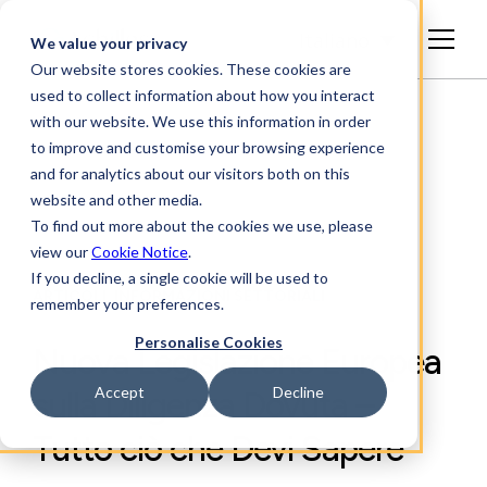
Italiano
We value your privacy
Our website stores cookies. These cookies are
used to collect information about how you interact
with our website. We use this information in order
to improve and customise your browsing experience
and for analytics about our visitors both on this
website and other media.
To find out more about the cookies we use, please
view our
Cookie Notice
.
If you decline, a single cookie will be used to
ARTICOLI, INFORMAZIONI SETTORIALI
remember your preferences.
Personalise Cookies
Nuova Legislazione Europea
Accept
Decline
sulla Diligenza Dovuta –
Tutto ciò che Devi Sapere