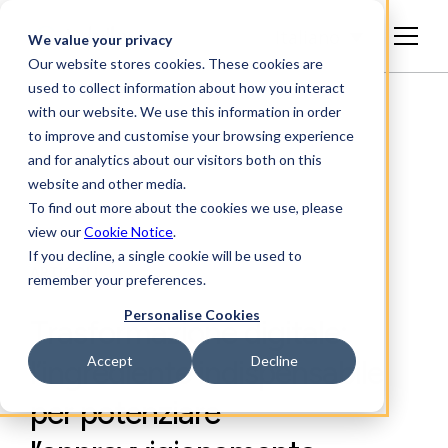
Italiano
We value your privacy
Our website stores cookies. These cookies are
used to collect information about how you interact
with our website. We use this information in order
to improve and customise your browsing experience
and for analytics about our visitors both on this
website and other media.
To find out more about the cookies we use, please
view our
Cookie Notice
.
If you decline, a single cookie will be used to
ARTICOLI
remember your preferences.
Personalise Cookies
Trasformazione digitale:
Accept
Decline
l’ingrediente indispensabile
per potenziare