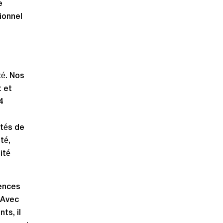
e
ionnel
s
té. Nos
t et
4
ités de
té,
ité
gences
. Avec
ts, il