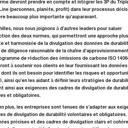
rme devront prendre en compte et intégrer les 3P du Tripl
ine (personnes, planète, profit) dans leur processus décis
re beaucoup plus importante qu’auparavant.
illes, nous nous joignons à d’autres leaders pour saluer
uction des deux normes, qui permettront une approche plu
e et harmonisée de la divulgation des données de durabili
 de diligence raisonnable de la chaîne d’approvisionnemen
rogramme de réduction des émissions de carbone ISO 1406
ront à soutenir nos clients en leur fournissant les données
 dont ils ont besoin pour identifier les risques et opportun
é, ainsi qu’en les aidant à définir leurs stratégies de durabili
t ainsi aux exigences des cadres de divulgation de durabil
res et obligatoires.
en plus, les entreprises sont tenues de s’adapter aux exi
es de divulgation de durabilité volontaires et obligatoires
ées précises et des cadres de divulgation clairs et cohéren