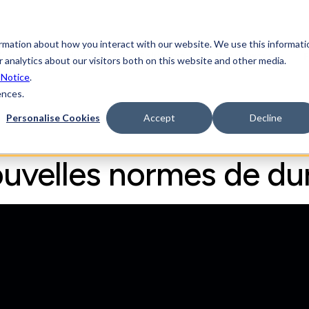
ormation about how you interact with our website. We use this informati
forme
Industries
Solutions
Ressources
F
 analytics about our visitors both on this website and other media.
 Notice
.
ences.
Personalise Cookies
Accept
Decline
ouvelles normes de dur