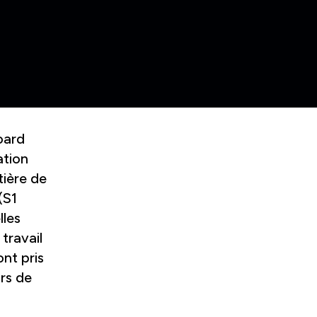
Board
ation
tière de
(S1
lles
travail
ont pris
rs de