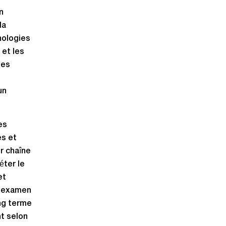
n
la
nologies
 et les
Les
un
es
es et
r chaîne
éter le
et
 l’examen
ong terme
nt selon