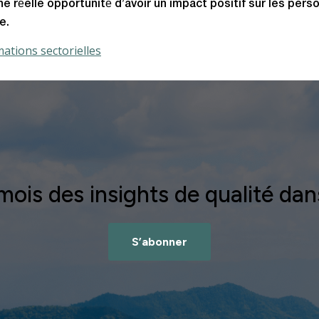
ne réelle opportunité d’avoir un impact positif sur les pers
e.
ations sectorielles
is des insights de qualité dans
S’abonner