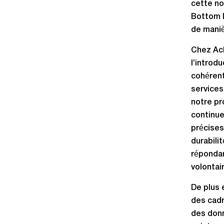
cette no
Bottom L
de maniè
Chez Ach
l’introd
cohérent
services
notre p
continue
précises
durabilit
répondan
volontai
De plus 
des cadr
des donn