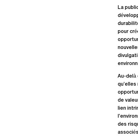
La publi
développ
durabili
pour cré
opportun
nouvelle
divulgat
environn
Au-delà 
qu’elles
opportun
de valeu
lien int
l’enviro
des risq
associés