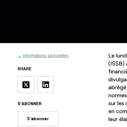
Le lund
← Informations sectorielles
(ISSB) 
SHARE
financi
divulga
abrégé)
normes 
sur les
S’ABONNER
en com
leur él
S’abonner