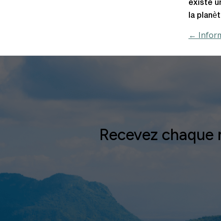
existe u
la planèt
← Inform
Recevez chaque mo