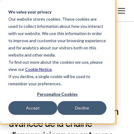
Français
We value your privacy
Our website stores cookies. These cookies are
used to collect information about how you interact
with our website. We use this information in order
to improve and customise your browsing experience
and for analytics about our visitors both on this
website and other media.
To find out more about the cookies we use, please
view our
Cookie Notice
.
If you decline, a single cookie will be used to
ÉTUDES DE CAS, INFORMATIONS SECTORIELLES
remember your preferences.
Personalise Cookies
Achilles Experiences :
Accept
Decline
Skanska réalise une gestion
avancée de la chaîne