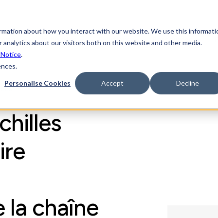
ormation about how you interact with our website. We use this informati
forme
Industries
Solutions
Ressources
F
 analytics about our visitors both on this website and other media.
 Notice
.
ences.
Personalise Cookies
Accept
Decline
LLES
chilles
ire
 la chaîne