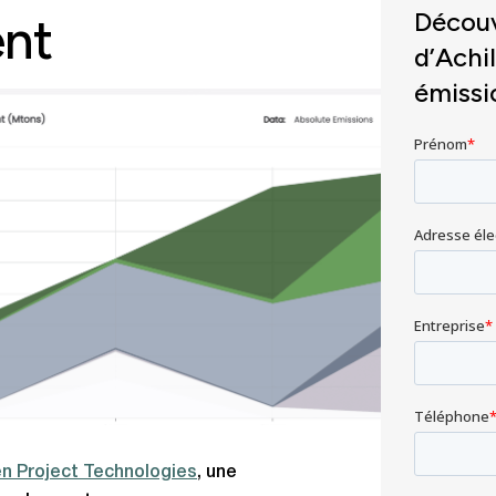
Découv
ent
d’Achi
émissi
n Project Technologies
, une