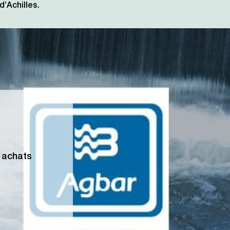
d’Achilles.
s achats