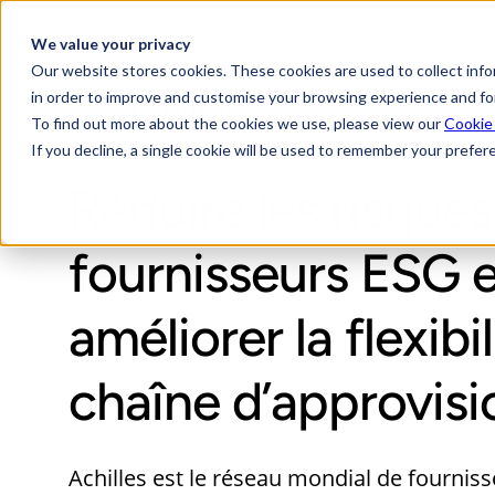
Skip to main content
We value your privacy
Our website stores cookies. These cookies are used to collect inf
in order to improve and customise your browsing experience and for
AchillesAI
P
To find out more about the cookies we use, please view our
Cookie
If you decline, a single cookie will be used to remember your prefer
Réduire les risques
fournisseurs ESG e
améliorer la flexibil
chaîne d’approvis
Achilles est le réseau mondial de fourniss