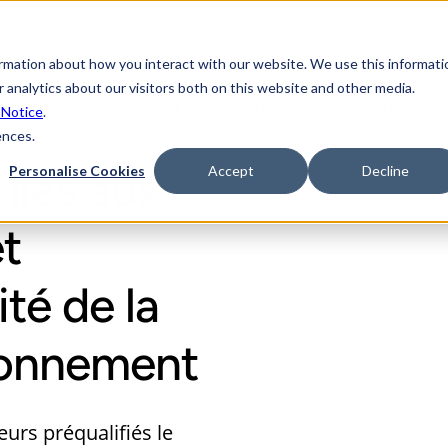
ormation about how you interact with our website. We use this informati
 analytics about our visitors both on this website and other media.
lateforme
Industries
Solutions
Ressources
 Notice
.
ences.
 liés aux
Personalise Cookies
Accept
Decline
t
ité de la
ionnement
eurs préqualifiés le