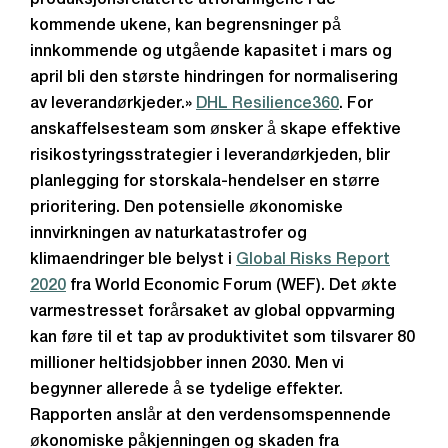
produksjonsrelaterte utfordringene i de
kommende ukene, kan begrensninger på
innkommende og utgående kapasitet i mars og
april bli den største hindringen for normalisering
av leverandørkjeder.»
DHL Resilience360
. For
anskaffelsesteam som ønsker å skape effektive
risikostyringsstrategier i leverandørkjeden, blir
planlegging for storskala-hendelser en større
prioritering. Den potensielle økonomiske
innvirkningen av naturkatastrofer og
klimaendringer ble belyst i
Global Risks Report
2020
fra World Economic Forum (WEF). Det økte
varmestresset forårsaket av global oppvarming
kan føre til et tap av produktivitet som tilsvarer 80
millioner heltidsjobber innen 2030. Men vi
begynner allerede å se tydelige effekter.
Rapporten anslår at den verdensomspennende
økonomiske påkjenningen og skaden fra