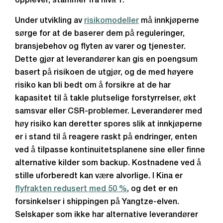
opplever, stammer fra nivå 1.
Under utvikling av
risikomodeller
må innkjøperne
sørge for at de baserer dem på reguleringer,
bransjebehov og flyten av varer og tjenester.
Dette gjør at leverandører kan gis en poengsum
basert på risikoen de utgjør, og de med høyere
risiko kan bli bedt om å forsikre at de har
kapasitet til å takle plutselige forstyrrelser, økt
samsvar eller CSR-problemer. Leverandører med
høy risiko kan deretter spores slik at innkjøperne
er i stand til å reagere raskt på endringer, enten
ved å tilpasse kontinuitetsplanene sine eller finne
alternative kilder som backup. Kostnadene ved å
stille uforberedt kan være alvorlige. I Kina er
flyfrakten redusert med 50 %
, og det er en
forsinkelser i shippingen på Yangtze-elven.
Selskaper som ikke har alternative leverandører