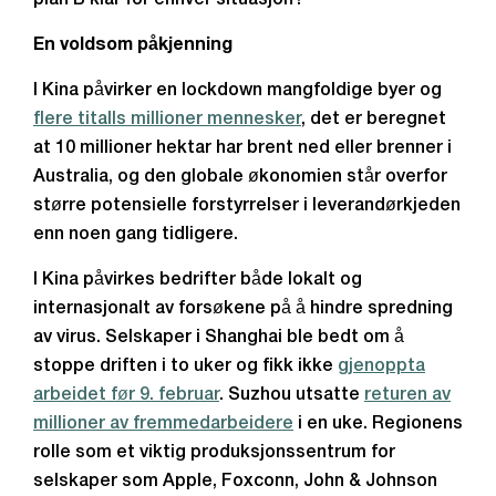
plan B klar for enhver situasjon?
En voldsom påkjenning
I Kina påvirker en lockdown mangfoldige byer og
flere titalls millioner mennesker
, det er beregnet
at 10 millioner hektar har brent ned eller brenner i
Australia, og den globale økonomien står overfor
større potensielle forstyrrelser i leverandørkjeden
enn noen gang tidligere.
I Kina påvirkes bedrifter både lokalt og
internasjonalt av forsøkene på å hindre spredning
av virus. Selskaper i Shanghai ble bedt om å
stoppe driften i to uker og fikk ikke
gjenoppta
arbeidet før 9. februar
. Suzhou utsatte
returen av
millioner av fremmedarbeidere
i en uke. Regionens
rolle som et viktig produksjonssentrum for
selskaper som Apple, Foxconn, John & Johnson