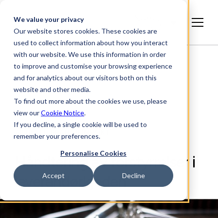
Norsk
We value your privacy
bokmål
Our website stores cookies. These cookies are
used to collect information about how you interact
with our website. We use this information in order
to improve and customise your browsing experience
and for analytics about our visitors both on this
website and other media.
To find out more about the cookies we use, please
view our
Cookie Notice
.
If you decline, a single cookie will be used to
ARTIKKEL, BRANSJEINNSIKT
remember your preferences.
Personalise Cookies
Håndtering av forstyrrelser i
Accept
Decline
leverandørkjeden