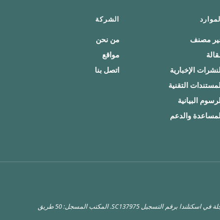
لموارد
الشركة
ير مصنف
من نحن
قالة
مواقع
لنشرات الإخبارية
اتصل بنا
لمستندات التقنية
لرسوم البيانية
لمساعدة والدعم
العنوان المسجل للشركة: شركة Achilles Information Limited مسجلة في اسكتلندا برقم التسجيل SC137975. المكتب المسجل: 50 طريق