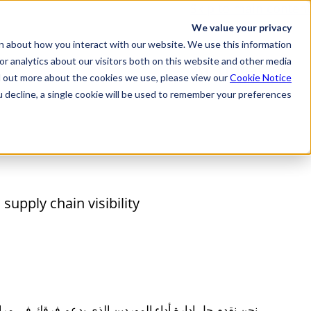
Skip to main content
We value your privacy
n about how you interact with our website. We use this information
r analytics about our visitors both on this website and other media.
d out more about the cookies we use, please view our
Cookie Notice
u decline, a single cookie will be used to remember your preferences.
pply chain visibility.
نحن نقدم حل إدارة أداء الموردين الذي يدعم فرقك في مراج